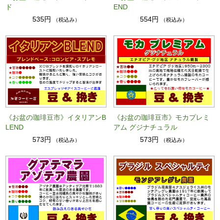
ド
END
535円
554円
（税込み）
（税込み）
《お盆の珈琲豆市》イタリアンB
《お盆の珈琲豆市》モカプレミ
LEND
アム グジナチュラル
573円
573円
（税込み）
（税込み）