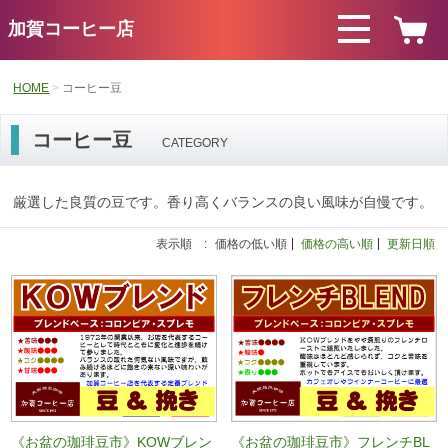
加賀コーヒー店
HOME
コーヒー豆
コーヒー豆
CATEGORY
厳選した良質の豆です。香り高くバランスの良い風味が自慢です。
表示順 :
価格の低い順
価格の高い順
更新日順
《お盆の珈琲豆市》KOWブレン
《お盆の珈琲豆市》フレンチBL