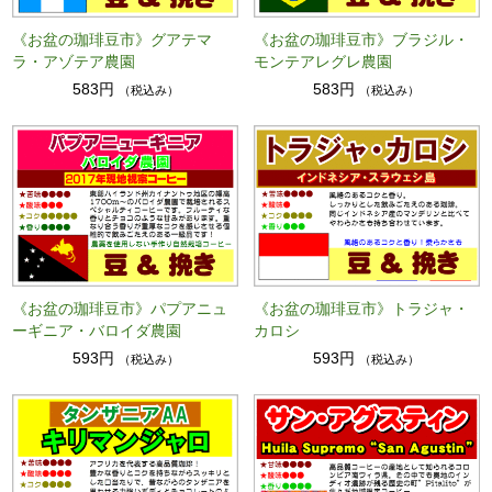
《お盆の珈琲豆市》グアテマ
《お盆の珈琲豆市》ブラジル・
ラ・アゾテア農園
モンテアレグレ農園
583円
583円
（税込み）
（税込み）
《お盆の珈琲豆市》パプアニュ
《お盆の珈琲豆市》トラジャ・
ーギニア・バロイダ農園
カロシ
593円
593円
（税込み）
（税込み）