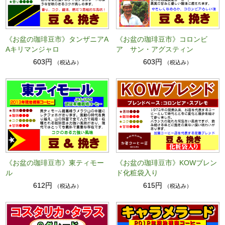
《お盆の珈琲豆市》タンザニアA
《お盆の珈琲豆市》コロンビ
Aキリマンジャロ
ア サン・アグスティン
603円
603円
（税込み）
（税込み）
《お盆の珈琲豆市》東ティモー
《お盆の珈琲豆市》KOWブレン
ル
ド化粧袋入り
612円
615円
（税込み）
（税込み）