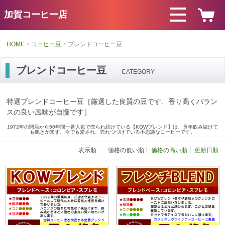
加賀コーヒー店
HOME
コーヒー豆
ブレンドコーヒー豆
ブレンドコーヒー豆
CATEGORY
特選ブレンドコーヒー豆［厳選した良質の豆です、香り高くバラン
スの良い風味が自慢です］
1972年の開店から50年間一番人気で売られ続けている【KOWブレンド】は、長年飲み続けて
も飽きが来ず、今でも愛され、売れつづけている不思議なコーヒーです。
表示順 :
価格の低い順
価格の高い順
更新日順