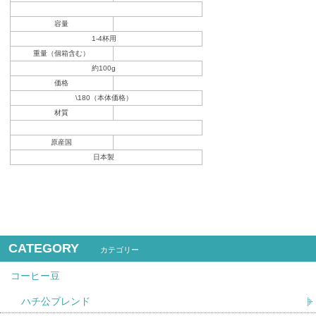
容量
1-4杯用
重量（個箱含む）
約100g
価格
\180（本体価格）
材質
原産国
日本製
CATEGORY
カテゴリー
コーヒー豆
ハチ公ブレンド