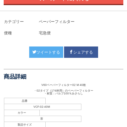
カテゴリー
ペーパーフィルター
便種
宅急便
ツイートする
シェアする
商品詳細
V60ペーパーフィルター02 M 40枚
・02タイプ（1?4杯用）のペーパーフィルター
・材質：パルプ100％みさらし
品番
VCF-02-40M
カラー
茶
製品サイズ