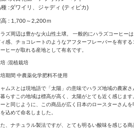
品種
:
ダワイリ、ジャディ
(
ティピカ
)
標高
:
1,700
～
2,200
ｍ
ハラズ周辺は豊かな火山性土壌。 一般的にハラズコーヒー
ディ感、チョコレートのようなアフターフレーバーを有する
コーヒーが取れる産地として有名です。
栽培
:
混植栽培
栽培期間 中農薬化学肥料不使用
シャムスとは現地語で「太陽」の意味でハラズ地域の農家さ
が暮らすこの地域は標高が高く、太陽がとても近く感じます
ヒーと同じように、この商品が広く日本のロースターさんを
いを込めて命名しました。
また、ナチュラル製法ですが、とても明るい酸味を感じる商