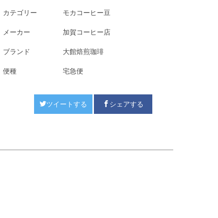
カテゴリー
モカコーヒー豆
メーカー
加賀コーヒー店
ブランド
大館焙煎珈琲
便種
宅急便
ツイートする
シェアする