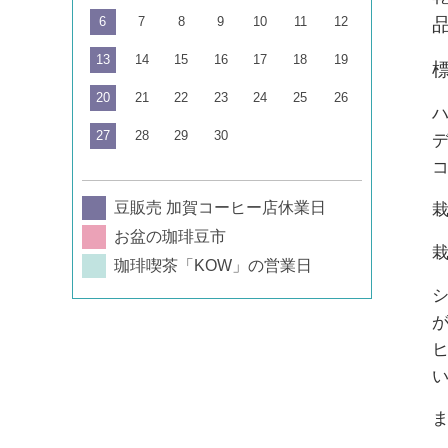
6
7
8
9
10
11
12
13
14
15
16
17
18
19
20
21
22
23
24
25
26
27
28
29
30
豆販売 加賀コーヒー店休業日
お盆の珈琲豆市
珈琲喫茶「KOW」の営業日