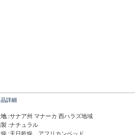
商品詳細
産地
:
サナア州
マナーカ
西ハラズ地域
精製
:
ナチュラル
乾燥
:
天日乾燥 アフリカンベッド